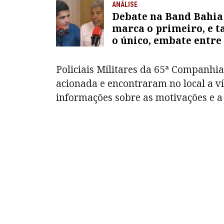
ANÁLISE
Debate na Band Bahia
marca o primeiro, e t
o único, embate entr
Neto e Jerônimo na el
de 2026
Policiais Militares da 65ª Companhia
acionada e encontraram no local a ví
informações sobre as motivações e a