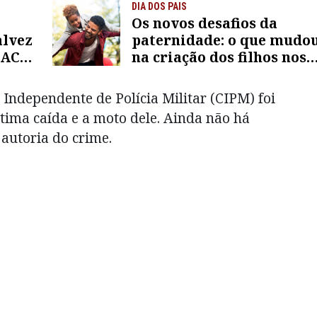
DIA DOS PAIS
Os novos desafios da
alvez
paternidade: o que mudo
e ACM
na criação dos filhos nos
eição
dias atuais
 Independente de Polícia Militar (CIPM) foi
tima caída e a moto dele. Ainda não há
 autoria do crime.