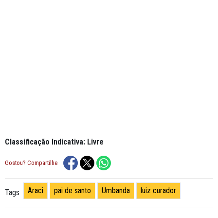
Classificação Indicativa: Livre
Gostou? Compartilhe
Araci
pai de santo
Umbanda
luiz curador
Tags