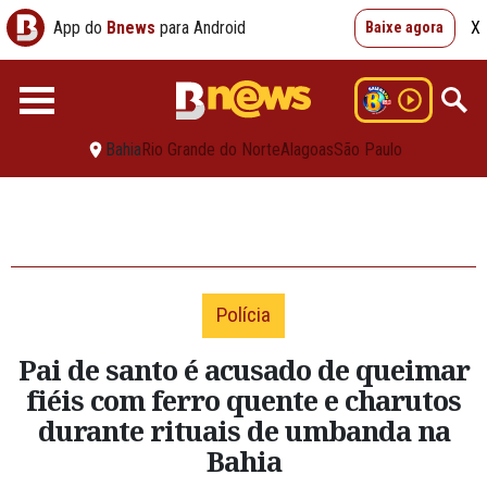
App do
Bnews
para Android
X
Baixe agora
Bahia
Rio Grande do Norte
Alagoas
São Paulo
Polícia
Pai de santo é acusado de queimar
fiéis com ferro quente e charutos
durante rituais de umbanda na
Bahia