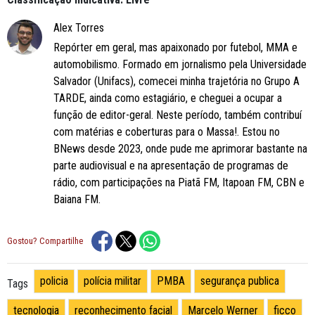
Alex Torres
Repórter em geral, mas apaixonado por futebol, MMA e
automobilismo. Formado em jornalismo pela Universidade
Salvador (Unifacs), comecei minha trajetória no Grupo A
TARDE, ainda como estagiário, e cheguei a ocupar a
função de editor-geral. Neste período, também contribuí
com matérias e coberturas para o Massa!. Estou no
BNews desde 2023, onde pude me aprimorar bastante na
parte audiovisual e na apresentação de programas de
rádio, com participações na Piatã FM, Itapoan FM, CBN e
Baiana FM.
Gostou? Compartilhe
policia
polícia militar
PMBA
segurança publica
Tags
tecnologia
reconhecimento facial
Marcelo Werner
ficco