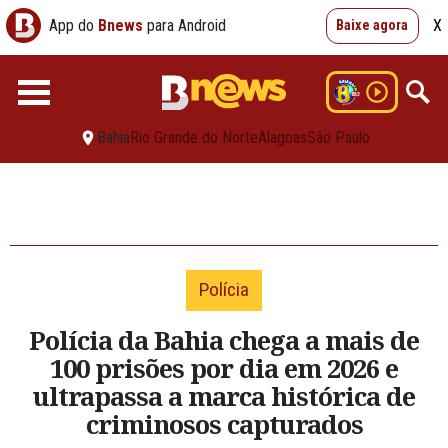
App do
Bnews
para Android
X
Baixe agora
Bahia
Rio Grande do Norte
Alagoas
São Paulo
Polícia
Polícia da Bahia chega a mais de
100 prisões por dia em 2026 e
ultrapassa a marca histórica de
criminosos capturados