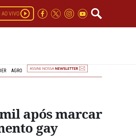
AO VIVO
DER
AGRO
 mil após marcar
mento gay