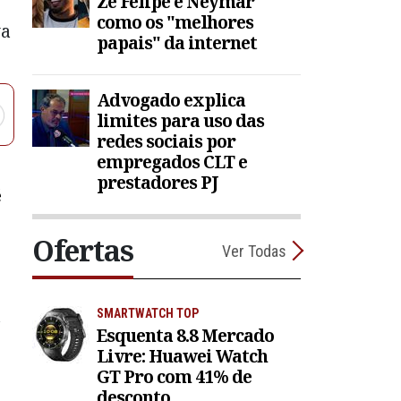
Zé Felipe e Neymar
como os "melhores
va
papais" da internet
Advogado explica
limites para uso das
redes sociais por
empregados CLT e
prestadores PJ
é
Ofertas
Ver Todas
a
SMARTWATCH TOP
Esquenta 8.8 Mercado
Livre: Huawei Watch
GT Pro com 41% de
desconto