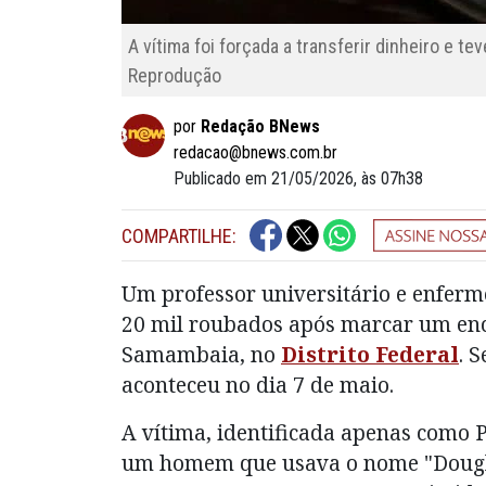
A vítima foi forçada a transferir dinheiro e
Reprodução
por
Redação BNews
redacao@bnews.com.br
Publicado em 21/05/2026, às 07h38
COMPARTILHE:
Um professor universitário e enferme
20 mil roubados após marcar um enc
Samambaia, no
Distrito Federal
. 
aconteceu no dia 7 de maio.
A vítima, identificada apenas como 
um homem que usava o nome "Douglas