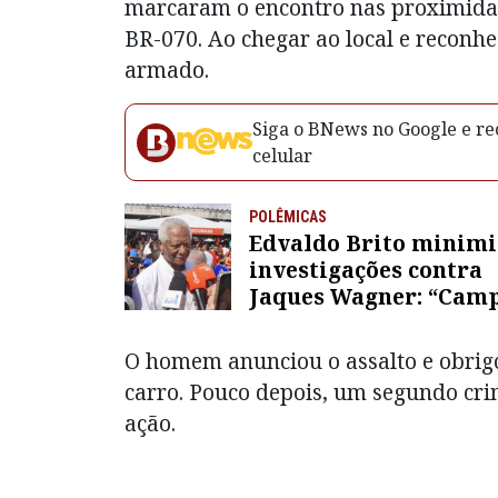
marcaram o encontro nas proximida
BR-070. Ao chegar ao local e reconhe
armado.
Siga o BNews no Google e rec
celular
POLÊMICAS
Edvaldo Brito minimi
investigações contra
Jaques Wagner: “Cam
é gostosa por essas co
O homem anunciou o assalto e obrigo
carro. Pouco depois, um segundo cri
ação.