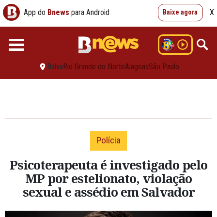
App do
Bnews
para Android
X
Baixe agora
Bahia
Rio Grande do Norte
Alagoas
São Paulo
Polícia
Psicoterapeuta é investigado pelo
MP por estelionato, violação
sexual e assédio em Salvador