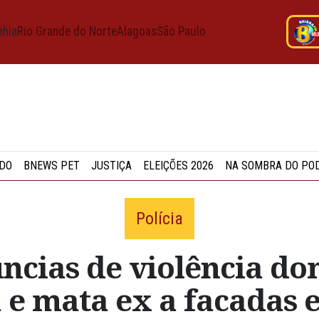
ahia
Rio Grande do Norte
Alagoas
São Paulo
DO
BNEWS PET
JUSTIÇA
ELEIÇÕES 2026
NA SOMBRA DO PO
Polícia
úncias de violência d
 e mata ex a facadas