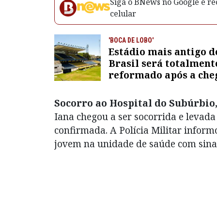
Siga o BNews no Google e rec
celular
'BOCA DE LOBO'
Estádio mais antigo d
Brasil será totalment
reformado após a che
de SAF de R$ 240 milh
Socorro ao Hospital do Subúrbio,
Iana chegou a ser socorrida e levada
confirmada. A Polícia Militar infor
jovem na unidade de saúde com sinai