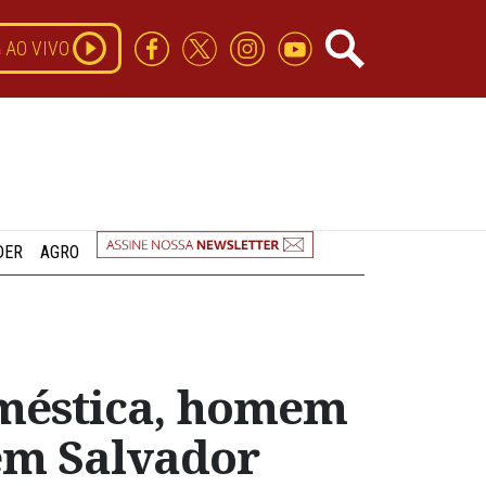
AO VIVO
DER
AGRO
oméstica, homem
 em Salvador