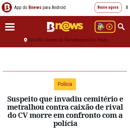
App do
Bnews
para Android
X
Baixe agora
Bahia
Rio Grande do Norte
Alagoas
São Paulo
Polícia
Suspeito que invadiu cemitério e
metralhou contra caixão de rival
do CV morre em confronto com a
polícia