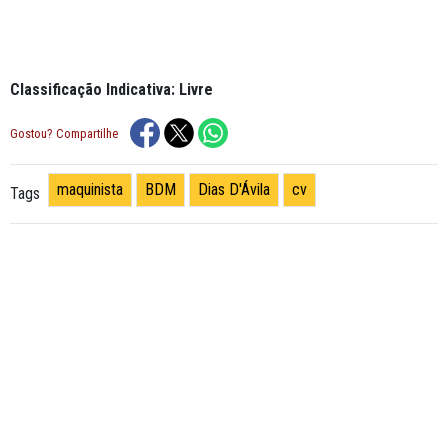
Classificação Indicativa: Livre
Gostou? Compartilhe
maquinista
BDM
Dias D'Ávila
cv
Tags