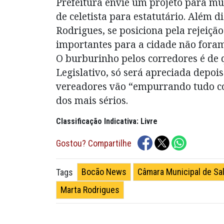
Prefeitura envie um projeto para mu
de celetista para estatutário. Além d
Rodrigues, se posiciona pela rejeiç
importantes para a cidade não foram
O burburinho pelos corredores é de 
Legislativo, só será apreciada depois 
vereadores vão “empurrando tudo co
dos mais sérios.
Classificação Indicativa: Livre
Gostou? Compartilhe
Bocão News
Câmara Municipal de Sa
Tags
Marta Rodrigues