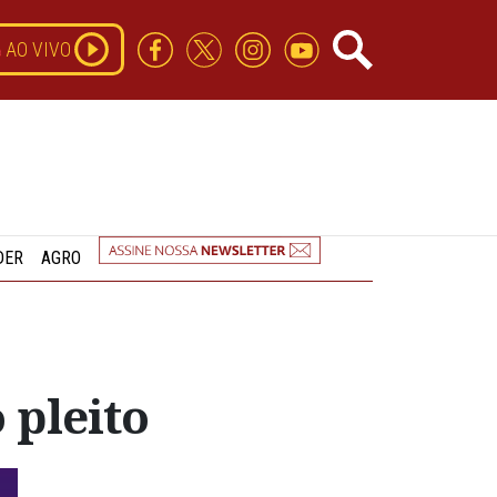
AO VIVO
DER
AGRO
 pleito