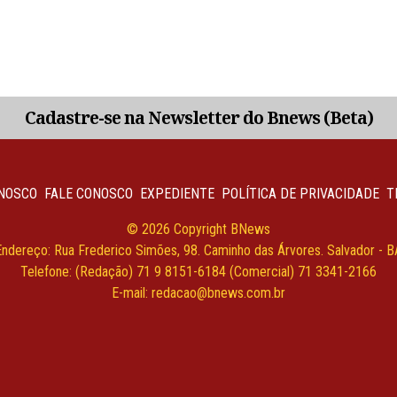
Cadastre-se na Newsletter do Bnews (Beta)
NOSCO
FALE CONOSCO
EXPEDIENTE
POLÍTICA DE PRIVACIDADE
T
© 2026 Copyright BNews
Endereço: Rua Frederico Simões, 98. Caminho das Árvores. Salvador - B
Telefone: (Redação) 71 9 8151-6184 (Comercial) 71 3341-2166
E-mail: redacao@bnews.com.br