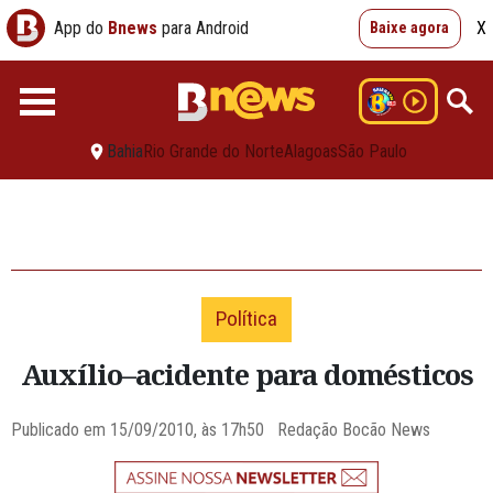
App do
Bnews
para Android
X
Baixe agora
Bahia
Rio Grande do Norte
Alagoas
São Paulo
Política
Auxílio–acidente para domésticos
Publicado em 15/09/2010, às 17h50 Redação Bocão News