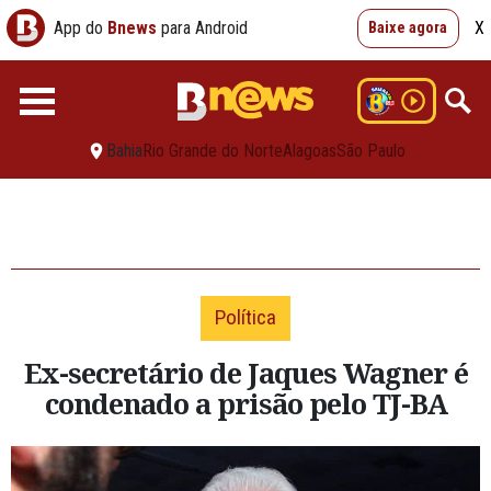
App do
Bnews
para Android
X
Baixe agora
Bahia
Rio Grande do Norte
Alagoas
São Paulo
Política
Ex-secretário de Jaques Wagner é
condenado a prisão pelo TJ-BA