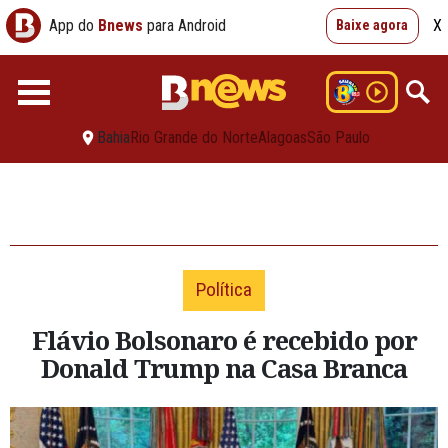
App do
Bnews
para Android
X
Baixe agora
Bahia
Rio Grande do Norte
Alagoas
São Paulo
Política
Flávio Bolsonaro é recebido por
Donald Trump na Casa Branca