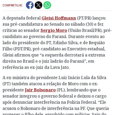
COMPARTILHE:
A deputada federal
Gleisi Hoffmann
(PT/PR) lançou
sua pré-candidatura ao Senado no sábado (30) e fez
críticas ao senador
Sergio Moro
(União Brasil/PR), pré-
candidato ao governo do Paraná. Durante evento ao
lado do presidente do PT, Edinho Silva, e de Requião
Filho (PDT/PR), pré-candidato ao Executivo estadual,
Gleisi afirmou que “a esquerda derrotará a extrema
direita no Brasil e o juiz ladrão do Paraná”, em
referência ao ex-juiz da Lava Jato.
A ex-ministra do presidente Luiz Inácio Lula da Silva
(PT) também atacou a relação de Moro com o ex-
presidente
Jair Bolsonaro
(PL), lembrando que o
senador integrou o governo federal e deixou o cargo
após denunciar interferência na Polícia Federal. “Ele
acusou o Bolsonaro de interferência na PF. Que queria
proteger o filho dele, envolvido com milícias. Saiu do