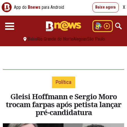
App do
Bnews
para Android
X
Baixe agora
Bahia
Rio Grande do Norte
Alagoas
São Paulo
Política
Gleisi Hoffmann e Sergio Moro
trocam farpas após petista lançar
pré-candidatura