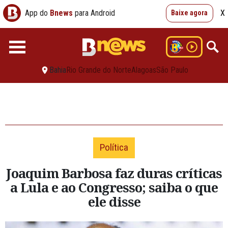
App do
Bnews
para Android
X
Baixe agora
Bahia
Rio Grande do Norte
Alagoas
São Paulo
Política
Joaquim Barbosa faz duras críticas
a Lula e ao Congresso; saiba o que
ele disse