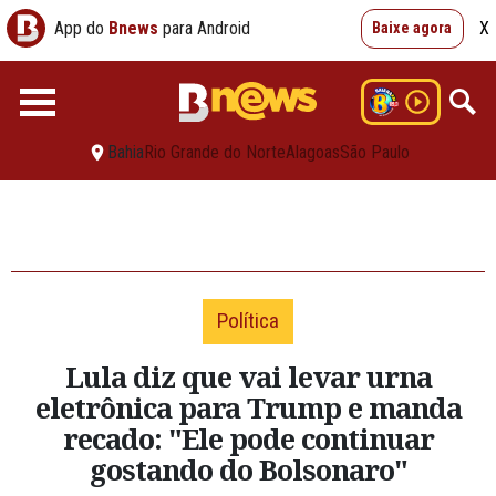
App do
Bnews
para Android
X
Baixe agora
Bahia
Rio Grande do Norte
Alagoas
São Paulo
Política
Lula diz que vai levar urna
eletrônica para Trump e manda
recado: "Ele pode continuar
gostando do Bolsonaro"