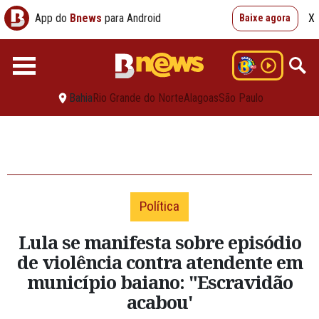
App do
Bnews
para Android
X
Baixe agora
Bahia
Rio Grande do Norte
Alagoas
São Paulo
Política
Lula se manifesta sobre episódio
de violência contra atendente em
município baiano: "Escravidão
acabou'