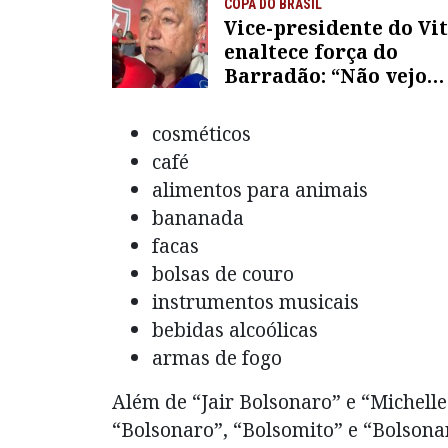
COPA DO BRASIL
Vice-presidente do Vi
enaltece força do
Barradão: “Não vejo
adversário para a gen
temer”
cosméticos
café
alimentos para animais
bananada
facas
bolsas de couro
instrumentos musicais
bebidas alcoólicas
armas de fogo
Além de “Jair Bolsonaro” e “Michel
“Bolsonaro”, “Bolsomito” e “Bolsona