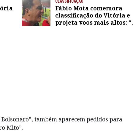
CLASSIFICAÇÃO
tória
Fábio Mota comemora
classificação do Vitória e
projeta voos mais altos: "
te
gente pode chegar mais
longe"
le Bolsonaro”, também aparecem pedidos para
ro Mito”.