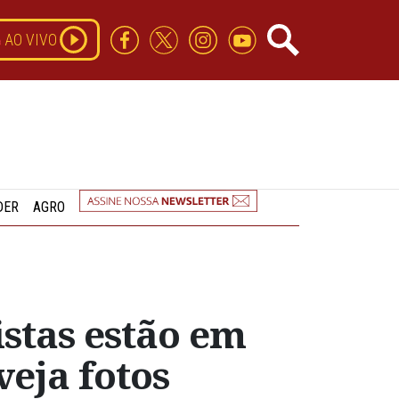
AO VIVO
DER
AGRO
stas estão em
eja fotos