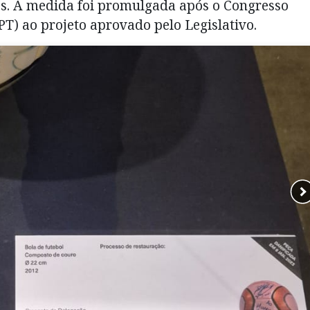
os. A medida foi promulgada após o Congresso
PT) ao projeto aprovado pelo Legislativo.