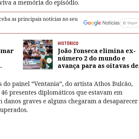
viva a memória do episódio.
eba as principais notícias no seu
HISTÓRICO
ymar
João Fonseca elimina ex-
número 2 do mundo e
avança para as oitavas de
ara o
final do Masters 1000
s”
do painel “Ventania”, do artista Athos Bulcão,
s 46 presentes diplomáticos que estavam em
am danos graves e alguns chegaram a desaparecer
cuperados.