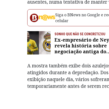
ausentes, numa tentativa de manter 
Siga o BNews no Google e rec
celular
SONHO QUE NÃO SE CONCRETIZOU
Ex-empresário de Ne
revela história sobre
negociação antiga do
craque: “Chegou a ir p
Real Madrid três veze
A mostra também exibe dois azulejos 
atingidos durante a depredação. Do
exibição naquele dia, vários sofrer
temporariamente antes de serem re