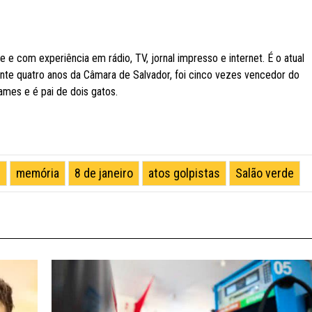
ge e com experiência em rádio, TV, jornal impresso e internet. É o atual
ante quatro anos da Câmara de Salvador, foi cinco vezes vencedor do
mes e é pai de dois gatos.
s
memória
8 de janeiro
atos golpistas
Salão verde