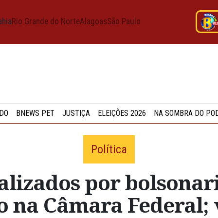
ahia
Rio Grande do Norte
Alagoas
São Paulo
DO
BNEWS PET
JUSTIÇA
ELEIÇÕES 2026
NA SOMBRA DO PO
Política
alizados por bolsonari
o na Câmara Federal; v