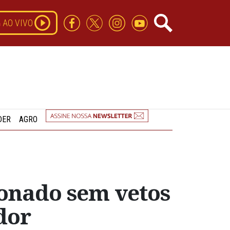
AO VIVO
DER
AGRO
ionado sem vetos
dor