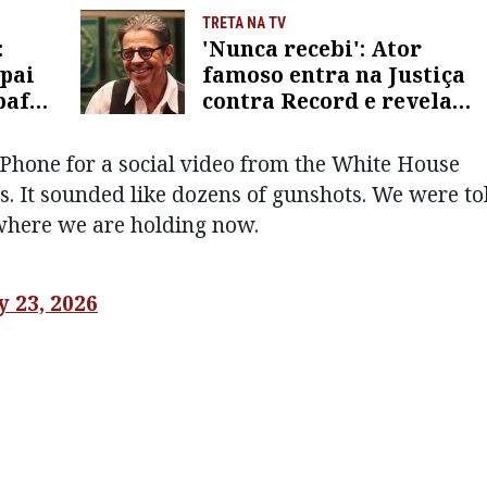
TRETA NA TV
:
'Nunca recebi': Ator
pai
famoso entra na Justiça
bafo
contra Record e revela
A
briga por dinheiro de
novelas reprisadas
iPhone for a social video from the White House
 It sounded like dozens of gunshots. We were to
 where we are holding now.
 23, 2026