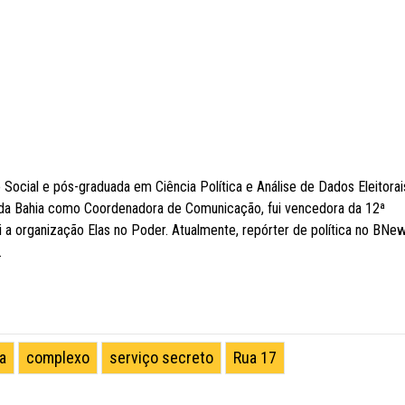
cial e pós-graduada em Ciência Política e Análise de Dados Eleitorai
da Bahia como Coordenadora de Comunicação, fui vencedora da 12ª
i a organização Elas no Poder. Atualmente, repórter de política no BNe
.
a
complexo
serviço secreto
Rua 17