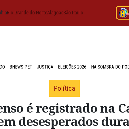
ahia
Rio Grande do Norte
Alagoas
São Paulo
DO
BNEWS PET
JUSTIÇA
ELEIÇÕES 2026
NA SOMBRA DO PO
Política
enso é registrado na 
rem desesperados dura