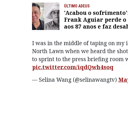
ÚLTIMO ADEUS
'Acabou o sofrimento'
Frank Aguiar perde o 
aos 87 anos e faz desa
emocionante; ASSIST
I was in the middle of taping on my 
North Lawn when we heard the shots.
to sprint to the press briefing room
pic.twitter.com/iqdQwh4soq
— Selina Wang (@selinawangtv)
May