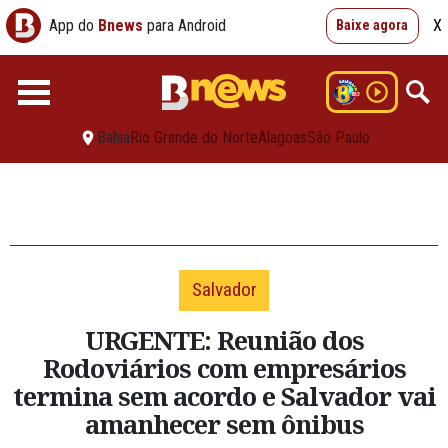
App do
Bnews
para Android
X
Baixe agora
Bahia
Rio Grande do Norte
Alagoas
São Paulo
Salvador
URGENTE: Reunião dos
Rodoviários com empresários
termina sem acordo e Salvador vai
amanhecer sem ônibus