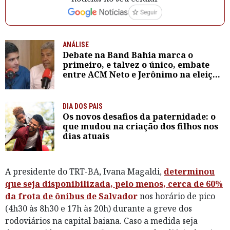
ANÁLISE
Debate na Band Bahia marca o
primeiro, e talvez o único, embate
entre ACM Neto e Jerônimo na eleição
de 2026
DIA DOS PAIS
Os novos desafios da paternidade: o
que mudou na criação dos filhos nos
dias atuais
A presidente do TRT-BA, Ivana Magaldi,
determinou
que seja disponibilizada, pelo menos, cerca de 60%
da frota de ônibus de Salvador
nos horário de pico
(4h30 às 8h30 e 17h às 20h) durante a greve dos
rodoviários na capital baiana. Caso a medida seja