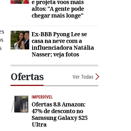
e projeta voos mais
altos: "A gente pode
chegar mais longe"
es
Ex-BBB Pyong Lee se
os
casa na neve com a
influenciadora Natália
s
Nasser; veja fotos
Ofertas
Ver Todas
IMPERDÍVEL
Ofertas 8.8 Amazon:
47% de desconto no
Samsung Galaxy S25
Ultra