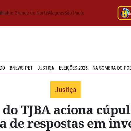
ahia
Rio Grande do Norte
Alagoas
São Paulo
DO
BNEWS PET
JUSTIÇA
ELEIÇÕES 2026
NA SOMBRA DO PO
Justiça
 do TJBA aciona cúpul
lta de respostas em inv