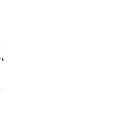
,
nal