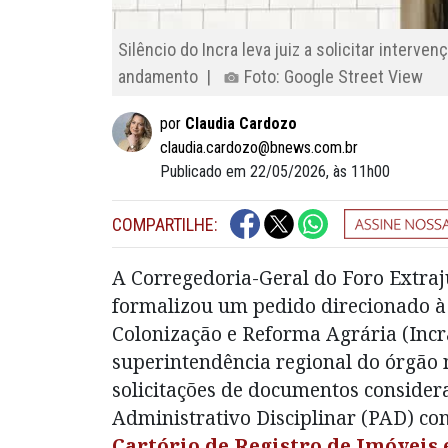
Silêncio do Incra leva juiz a solicitar interv
andamento |
Foto: Google Street View
por
Claudia Cardozo
claudia.cardozo@bnews.com.br
Publicado em 22/05/2026, às 11h00
COMPARTILHE:
A Corregedoria-Geral do Foro Extraju
formalizou um pedido direcionado à 
Colonização e Reforma Agrária (Incr
superintendência regional do órgão 
solicitações de documentos conside
Administrativo Disciplinar (PAD) co
Cartório de Registro de Imóveis