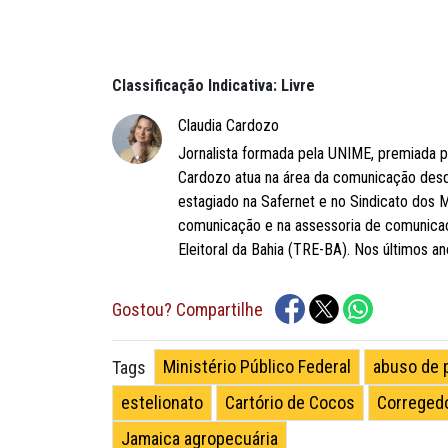
Classificação Indicativa: Livre
Claudia Cardozo
Jornalista formada pela UNIME, premiada 
Cardozo atua na área da comunicação desd
estagiado na Safernet e no Sindicato dos M
comunicação e na assessoria de comunicaçã
Eleitoral da Bahia (TRE-BA). Nos últimos 
Gostou? Compartilhe
Ministério Público Federal
abuso de 
Tags
estelionato
Cartório de Cocos
Corregedo
Jamaica agropecuária