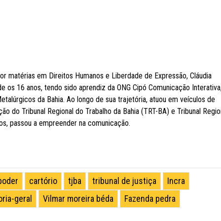
por matérias em Direitos Humanos e Liberdade de Expressão, Cláudia
e os 16 anos, tendo sido aprendiz da ONG Cipó Comunicação Interativa
etalúrgicos da Bahia. Ao longo de sua trajetória, atuou em veículos de
o do Tribunal Regional do Trabalho da Bahia (TRT-BA) e Tribunal Regio
anos, passou a empreender na comunicação.
poder
cartório
tjba
tribunal de justiça
Incra
ria-geral
Vilmar moreira béda
Fazenda pedra