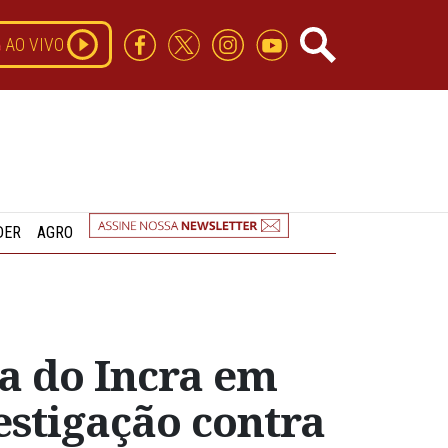
AO VIVO
DER
AGRO
a do Incra em
estigação contra