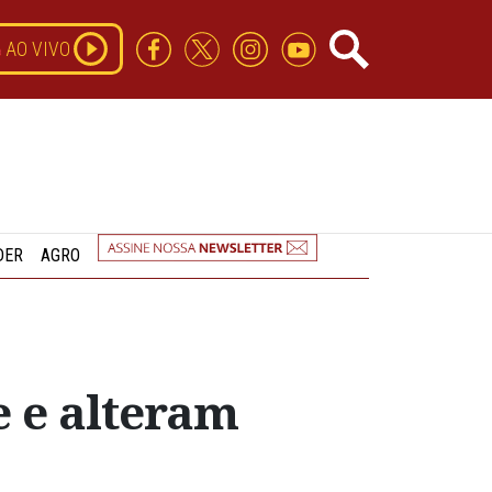
AO VIVO
DER
AGRO
 e alteram