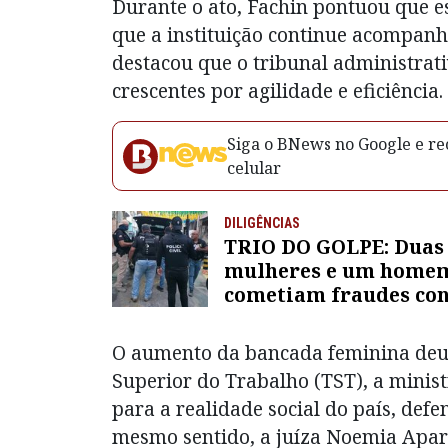
Durante o ato, Fachin pontuou que e
que a instituição continue acompanh
destacou que o tribunal administra
crescentes por agilidade e eficiência.
Siga o BNews no Google e rec
celular
DILIGÊNCIAS
TRIO DO GOLPE: Duas
mulheres e um home
cometiam fraudes co
idosos são presos em
Salvador; veja modus
O aumento da bancada feminina deu 
operandi
Superior do Trabalho (TST), a mini
para a realidade social do país, def
mesmo sentido, a juíza Noemia Apare