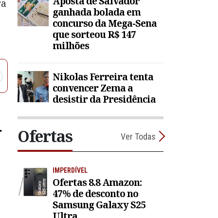
Aposta de Salvador
ra
ganhada bolada em
concurso da Mega-Sena
que sorteou R$ 147
milhões
Nikolas Ferreira tenta
convencer Zema a
desistir da Presidência
r
Ofertas
Ver Todas
IMPERDÍVEL
Ofertas 8.8 Amazon:
47% de desconto no
Samsung Galaxy S25
Ultra