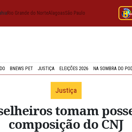
ahia
Rio Grande do Norte
Alagoas
São Paulo
DO
BNEWS PET
JUSTIÇA
ELEIÇÕES 2026
NA SOMBRA DO PO
Justiça
selheiros tomam posse
composição do CNJ