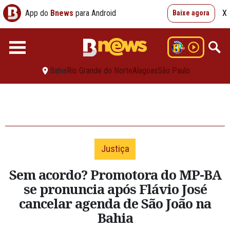
App do
Bnews
para Android
X
Baixe agora
Bahia
Rio Grande do Norte
Alagoas
São Paulo
Justiça
Sem acordo? Promotora do MP-BA
se pronuncia após Flávio José
cancelar agenda de São João na
Bahia