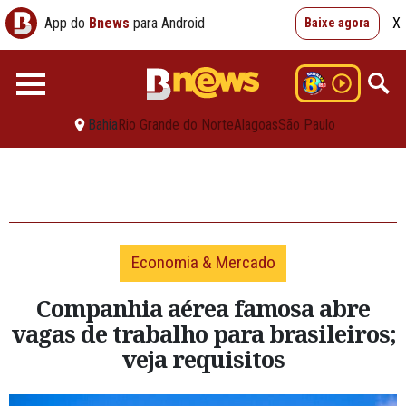
App do
Bnews
para Android
X
Baixe agora
Bahia
Rio Grande do Norte
Alagoas
São Paulo
Economia & Mercado
Companhia aérea famosa abre
vagas de trabalho para brasileiros;
veja requisitos