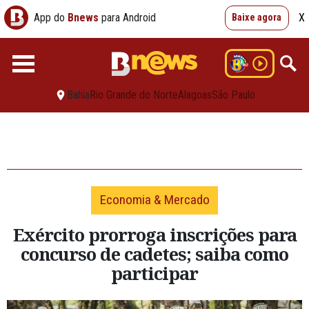
App do
Bnews
para Android
X
Baixe agora
Bahia
Rio Grande do Norte
Alagoas
São Paulo
Economia & Mercado
Exército prorroga inscrições para
concurso de cadetes; saiba como
participar