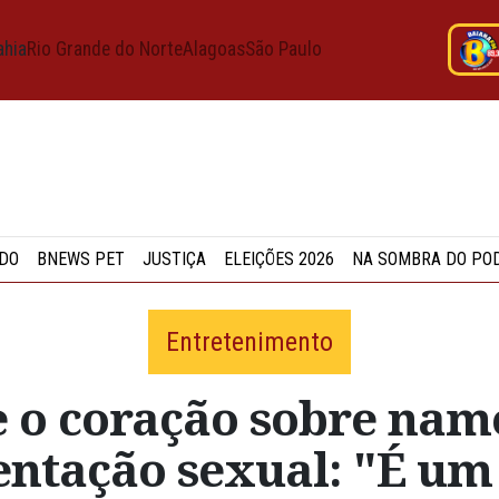
ahia
Rio Grande do Norte
Alagoas
São Paulo
DO
BNEWS PET
JUSTIÇA
ELEIÇÕES 2026
NA SOMBRA DO PO
Entretenimento
e o coração sobre na
entação sexual: "É u