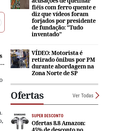
acusações de queimar
fiéis com ferro quente e
diz que vídeos foram
forjados por presidente
de fundação: "Tudo
inventado"
VÍDEO: Motorista é
s
retirado ônibus por PM
e
durante abordagem na
r
Zona Norte de SP
o
Ofertas
Ver Todas
.
SUPER DESCONTO
o,
Ofertas 8.8 Amazon:
45% de desconto no