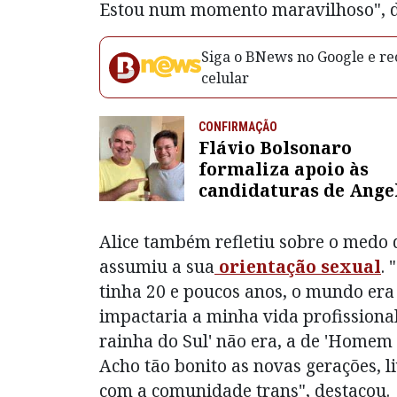
Estou num momento maravilhoso", d
Siga o BNews no Google e rec
celular
CONFIRMAÇÃO
Flávio Bolsonaro
formaliza apoio às
candidaturas de Ange
Coronel e João Roma 
Bahia
Alice também refletiu sobre o medo 
assumiu a sua
orientação sexual
.
tinha 20 e poucos anos, o mundo era
impactaria a minha vida profissional
rainha do Sul' não era, a de 'Homem
Acho tão bonito as novas gerações, l
com a comunidade trans", destacou.