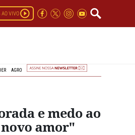
AO VIVO
DER
AGRO
morada e medo ao
m novo amor"