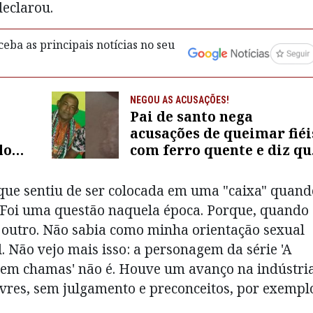
eclarou.
eba as principais notícias no seu
NEGOU AS ACUSAÇÕES!
Pai de santo nega
acusações de queimar fiéi
lo
com ferro quente e diz qu
na
vídeos foram forjados po
presidente de fundação:
que sentiu de ser colocada em uma "caixa" quand
"Tudo inventado"
 "Foi uma questão naquela época. Porque, quando
 outro. Não sabia como minha orientação sexual
. Não vejo mais isso: a personagem da série 'A
 em chamas' não é. Houve um avanço na indústria
ivres, sem julgamento e preconceitos, por exempl