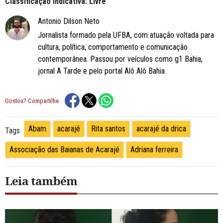
Classificação Indicativa: Livre
Antonio Dilson Neto
Jornalista formado pela UFBA, com atuação voltada para
cultura, política, comportamento e comunicação
contemporânea. Passou por veículos como g1 Bahia,
jornal A Tarde e pelo portal Alô Alô Bahia.
Gostou? Compartilhe
Abam
acarajé
Rita santos
acarajé da drica
Tags
Associação das Baianas de Acarajé
Adriana ferreira
Leia também