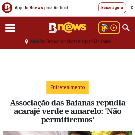
App do
Bnews
para Android
X
Baixe agora
Bahia
Rio Grande do Norte
Alagoas
São Paulo
Entretenimento
Associação das Baianas repudia
acarajé verde e amarelo: 'Não
permitiremos'