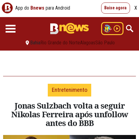
App do
Bnews
para Android
X
Baixe agora
Bahia
Rio Grande do Norte
Alagoas
São Paulo
Entretenimento
Jonas Sulzbach volta a seguir
Nikolas Ferreira após unfollow
antes do BBB