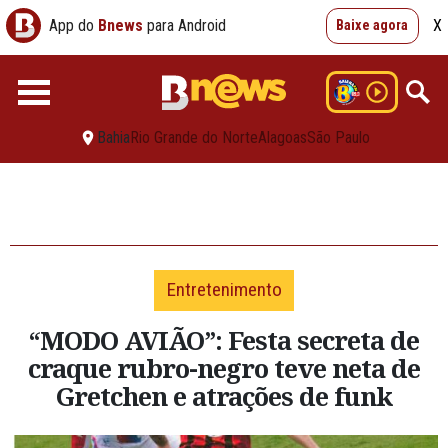
App do
Bnews
para Android
X
Baixe agora
Bahia
Rio Grande do Norte
Alagoas
São Paulo
Entretenimento
“MODO AVIÃO”: Festa secreta de
craque rubro-negro teve neta de
Gretchen e atrações de funk