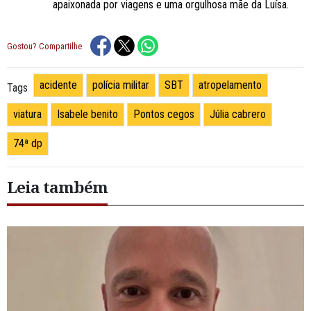
apaixonada por viagens e uma orgulhosa mãe da Luísa.
Gostou? Compartilhe
acidente
polícia militar
SBT
atropelamento
Tags
viatura
Isabele benito
Pontos cegos
Júlia cabrero
74ª dp
Leia também