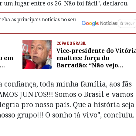
um lugar entre os 26. Não foi fácil", declarou.
eba as principais notícias no seu
COPA DO BRASIL
Vice-presidente do Vitóri
ho em
enaltece força do
Barradão: “Não vejo
iona
adversário para a gente
temer”
 confiança, toda minha família, aos fãs
VAMOS JUNTOS!!! Somos o Brasil e vamos
legria pro nosso país. Que a história seja
osso grupo!!! O sonho tá vivo", concluiu.