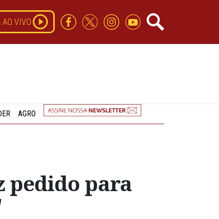
AO VIVO
DER
AGRO
az pedido para
"