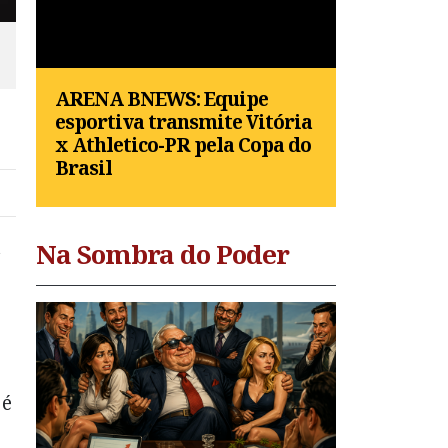
s
ARENA BNEWS: Equipe
esportiva transmite Vitória
x Athletico-PR pela Copa do
Brasil
a
Na Sombra do Poder
 é