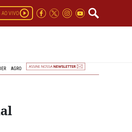
AO VIVO
DER
AGRO
al