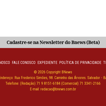
Cadastre-se na Newsletter do Bnews (Beta)
NOSCO
FALE CONOSCO
EXPEDIENTE
POLÍTICA DE PRIVACIDADE
T
© 2026 Copyright BNews
Endereço: Rua Frederico Simões, 98. Caminho das Árvores. Salvador - B
Telefone: (Redação) 71 9 8151-6184 (Comercial) 71 3341-2166
E-mail: redacao@bnews.com.br