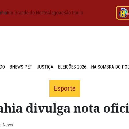
ahia
Rio Grande do Norte
Alagoas
São Paulo
DO
BNEWS PET
JUSTIÇA
ELEIÇÕES 2026
NA SOMBRA DO PO
Esporte
ahia divulga nota ofici
ão News