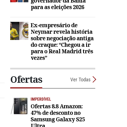
governador da Bahia
para as eleições 2026
Ex-empresário de
Neymar revela história
sobre negociação antiga
do craque: “Chegou a ir
para o Real Madrid três
vezes”
Ofertas
Ver Todas
IMPERDÍVEL
Ofertas 8.8 Amazon:
47% de desconto no
Samsung Galaxy S25
Ultra