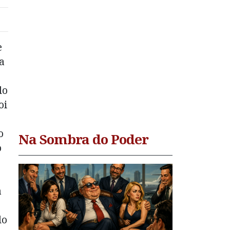
e
a
do
oi
o
Na Sombra do Poder
o
a
do