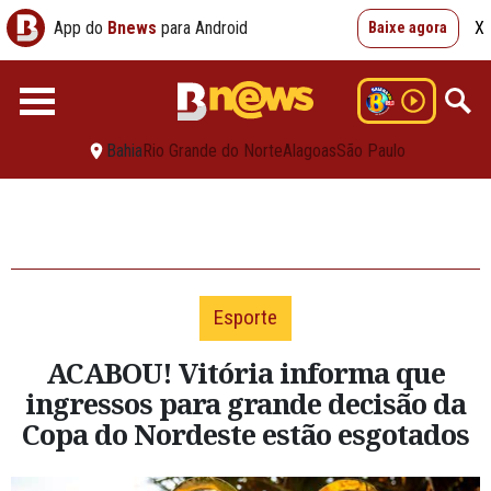
App do
Bnews
para Android
X
Baixe agora
Bahia
Rio Grande do Norte
Alagoas
São Paulo
Esporte
ACABOU! Vitória informa que
ingressos para grande decisão da
Copa do Nordeste estão esgotados