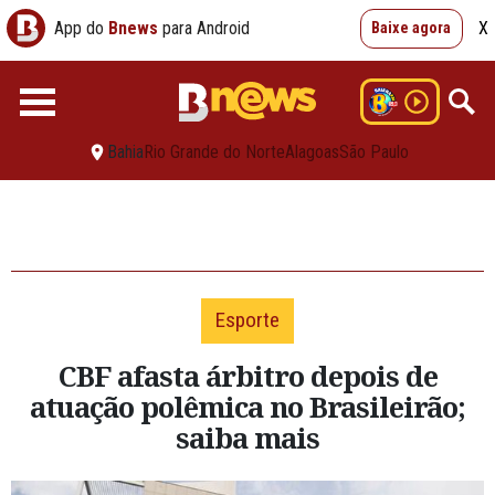
App do
Bnews
para Android
X
Baixe agora
Bahia
Rio Grande do Norte
Alagoas
São Paulo
Esporte
CBF afasta árbitro depois de
atuação polêmica no Brasileirão;
saiba mais