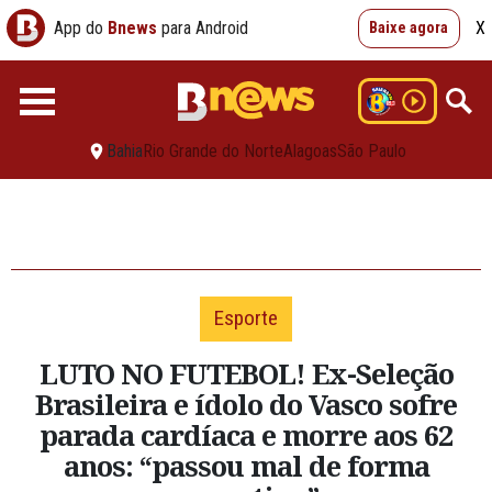
App do
Bnews
para Android
X
Baixe agora
Bahia
Rio Grande do Norte
Alagoas
São Paulo
Esporte
LUTO NO FUTEBOL! Ex-Seleção
Brasileira e ídolo do Vasco sofre
parada cardíaca e morre aos 62
anos: “passou mal de forma