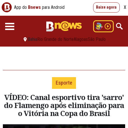
App do
Bnews
para Android
X
Baixe agora
Bahia
Rio Grande do Norte
Alagoas
São Paulo
Esporte
VÍDEO: Canal esportivo tira 'sarro'
do Flamengo após eliminação para
o Vitória na Copa do Brasil