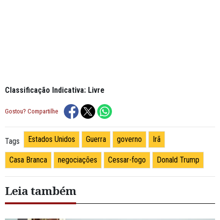
Classificação Indicativa: Livre
Gostou? Compartilhe
Estados Unidos
Guerra
governo
Irã
Tags
Casa Branca
negociações
Cessar-fogo
Donald Trump
Leia também