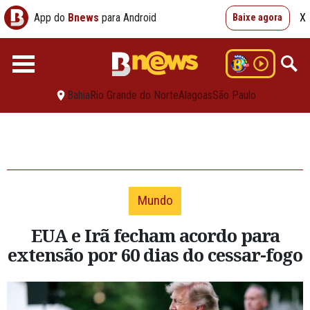
App do
Bnews
para Android
X
Baixe agora
Bahia
Rio Grande do Norte
Alagoas
São Paulo
Mundo
EUA e Irã fecham acordo para
extensão por 60 dias do cessar-fogo