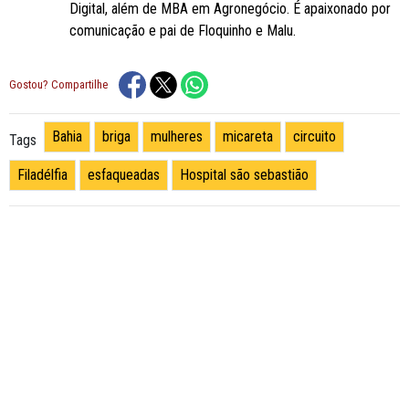
Digital, além de MBA em Agronegócio. É apaixonado por
comunicação e pai de Floquinho e Malu.
Gostou? Compartilhe
Bahia
briga
mulheres
micareta
circuito
Tags
Filadélfia
esfaqueadas
Hospital são sebastião