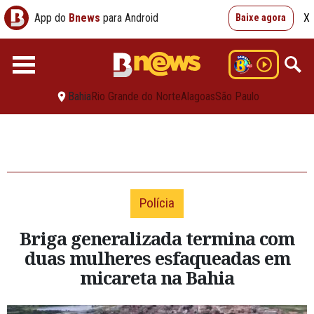
App do
Bnews
para Android
X
Baixe agora
Bahia
Rio Grande do Norte
Alagoas
São Paulo
Polícia
Briga generalizada termina com
duas mulheres esfaqueadas em
micareta na Bahia