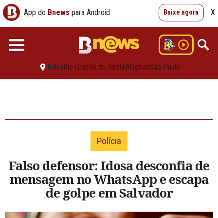
App do
Bnews
para Android
X
Baixe agora
Bahia
Rio Grande do Norte
Alagoas
São Paulo
Polícia
Falso defensor: Idosa desconfia de
mensagem no WhatsApp e escapa
de golpe em Salvador