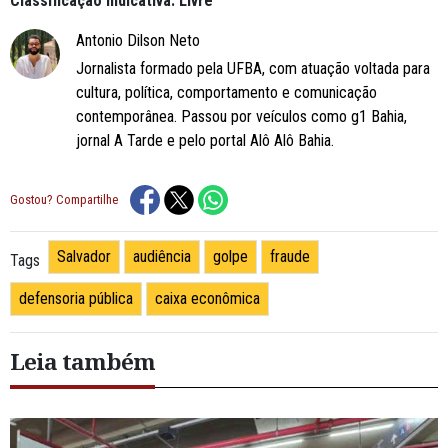
Classificação Indicativa: Livre
Antonio Dilson Neto
Jornalista formado pela UFBA, com atuação voltada para
cultura, política, comportamento e comunicação
contemporânea. Passou por veículos como g1 Bahia,
jornal A Tarde e pelo portal Alô Alô Bahia.
Gostou? Compartilhe
Salvador
audiência
golpe
fraude
Tags
defensoria pública
caixa econômica
Leia também