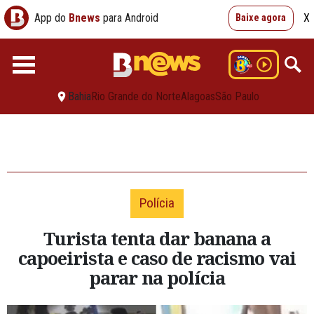
App do
Bnews
para Android
X
Baixe agora
Bahia
Rio Grande do Norte
Alagoas
São Paulo
Polícia
Turista tenta dar banana a
capoeirista e caso de racismo vai
parar na polícia