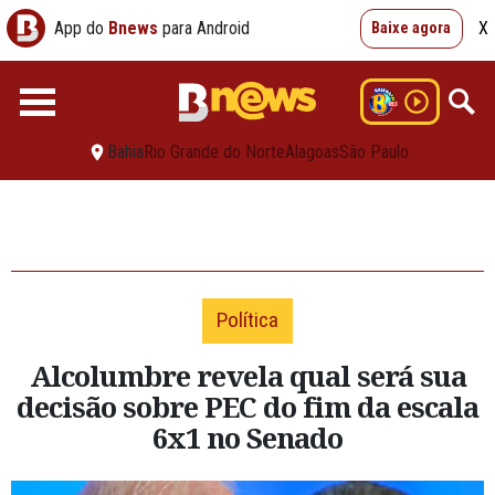
App do
Bnews
para Android
X
Baixe agora
Bahia
Rio Grande do Norte
Alagoas
São Paulo
Política
Alcolumbre revela qual será sua
decisão sobre PEC do fim da escala
6x1 no Senado