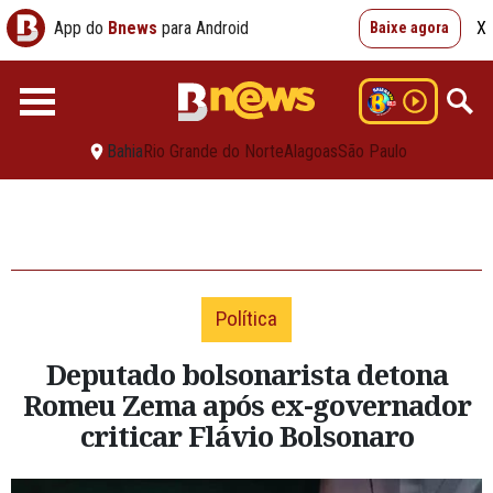
App do
Bnews
para Android
X
Baixe agora
Bahia
Rio Grande do Norte
Alagoas
São Paulo
Política
Deputado bolsonarista detona
Romeu Zema após ex-governador
criticar Flávio Bolsonaro