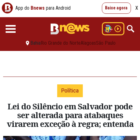
App do
Bnews
para Android
X
Baixe agora
Bahia
Rio Grande do Norte
Alagoas
São Paulo
Política
Lei do Silêncio em Salvador pode
ser alterada para atabaques
virarem exceção à regra; entenda