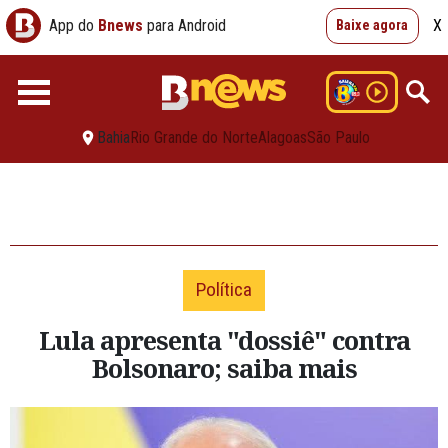
App do
Bnews
para Android
X
Baixe agora
Bahia
Rio Grande do Norte
Alagoas
São Paulo
Política
Lula apresenta "dossiê" contra
Bolsonaro; saiba mais