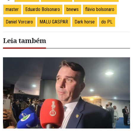
master
Eduardo Bolsonaro
bnews
flávio bolsonaro
Daniel Vorcaro
MALU GASPAR
Dark horse
do PL
Leia também