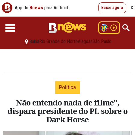
App do
Bnews
para Android
X
Baixe agora
Bahia
Rio Grande do Norte
Alagoas
São Paulo
Política
Não entendo nada de filme",
dispara presidente do PL sobre o
Dark Horse