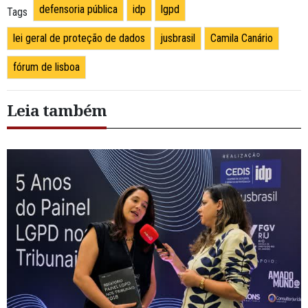
defensoria pública
idp
lgpd
Tags
lei geral de proteção de dados
jusbrasil
Camila Canário
fórum de lisboa
Leia também