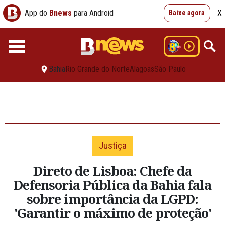
App do
Bnews
para Android
X
Baixe agora
Bahia
Rio Grande do Norte
Alagoas
São Paulo
Justiça
Direto de Lisboa: Chefe da
Defensoria Pública da Bahia fala
sobre importância da LGPD:
'Garantir o máximo de proteção'