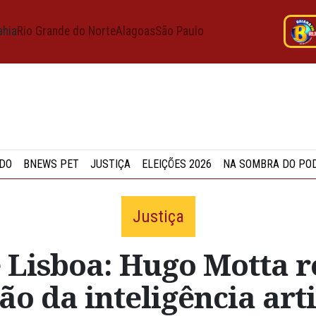
ahia
Rio Grande do Norte
Alagoas
São Paulo
DO
BNEWS PET
JUSTIÇA
ELEIÇÕES 2026
NA SOMBRA DO PO
Justiça
e Lisboa: Hugo Motta r
 da inteligência arti