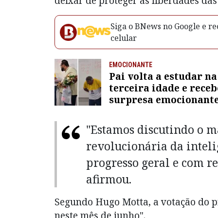
deixar de proteger as liberdades das
Siga o BNews no Google e rec
celular
EMOCIONANTE
Pai volta a estudar na
terceira idade e receb
surpresa emocionante
filho professor; assist
"Estamos discutindo o m
revolucionária da inteli
progresso geral e com re
afirmou.
Segundo Hugo Motta, a votação do p
neste mês de junho".