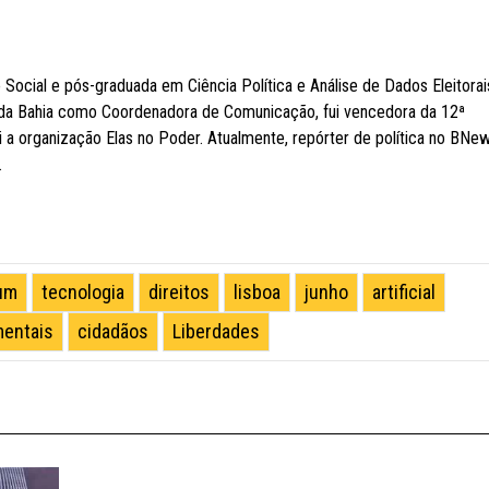
cial e pós-graduada em Ciência Política e Análise de Dados Eleitorai
da Bahia como Coordenadora de Comunicação, fui vencedora da 12ª
i a organização Elas no Poder. Atualmente, repórter de política no BNe
.
um
tecnologia
direitos
lisboa
junho
artificial
entais
cidadãos
Liberdades