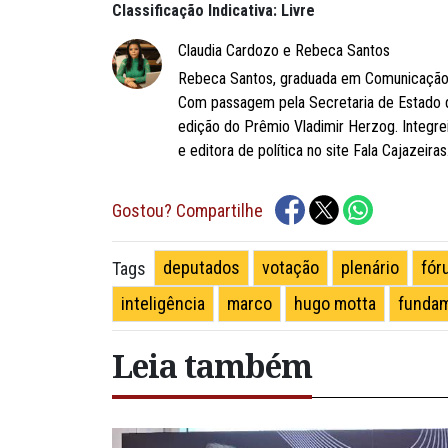
Classificação Indicativa: Livre
Claudia Cardozo e Rebeca Santos
Rebeca Santos, graduada em Comunicação So
Com passagem pela Secretaria de Estado 
edição do Prêmio Vladimir Herzog. Integre
e editora de política no site Fala Cajazeiras
Gostou? Compartilhe
deputados
votação
plenário
fór
Tags
inteligência
marco
hugo motta
fundam
Leia também