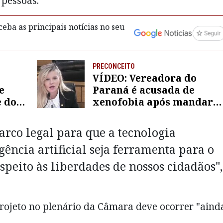
 pessoas.
eba as principais notícias no seu
PRECONCEITO
VÍDEO: Vereadora do
e
Paraná é acusada de
 do
xenofobia após mandar
a
colega “voltar para o
Ceará”
arco legal para que a tecnologia
gência artificial seja ferramenta para o
speito às liberdades de nossos cidadãos",
rojeto no plenário da Câmara deve ocorrer "aind