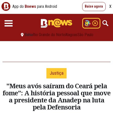
App do
Bnews
para Android
X
Baixe agora
Bahia
Rio Grande do Norte
Alagoas
São Paulo
Justiça
"Meus avós saíram do Ceará pela
fome": A história pessoal que move
a presidente da Anadep na luta
pela Defensoria