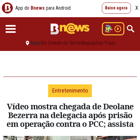
App do
Bnews
para Android
X
Baixe agora
Bahia
Rio Grande do Norte
Alagoas
São Paulo
Entretenimento
Vídeo mostra chegada de Deolane
Bezerra na delegacia após prisão
em operação contra o PCC; assista