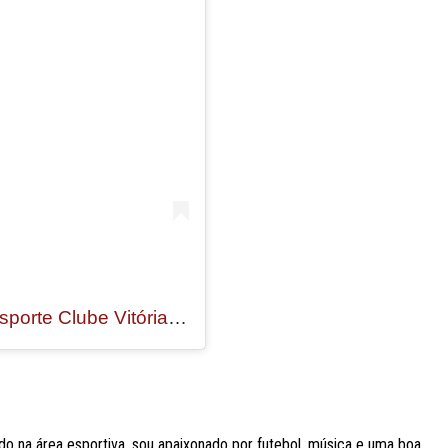
Uma publicação compartilhada por Esporte Clube Vitória (@ecvitoria)
do na área esportiva, sou apaixonado por futebol, música e uma boa