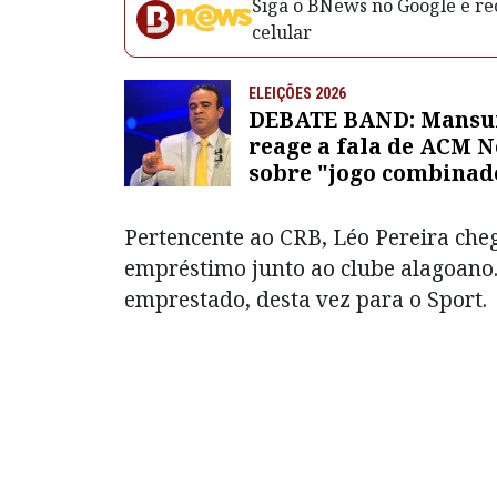
Siga o BNews no Google e rec
celular
ELEIÇÕES 2026
DEBATE BAND: Mansu
reage a fala de ACM N
sobre "jogo combinad
com Jerônimo: “Falta 
vergonha na cara”
Pertencente ao CRB, Léo Pereira che
empréstimo junto ao clube alagoano
emprestado, desta vez para o Sport.