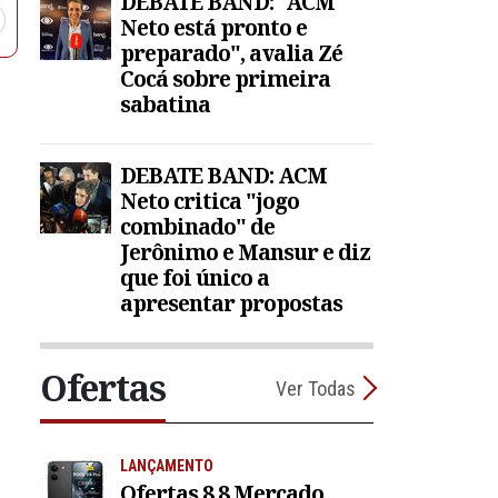
DEBATE BAND: "ACM
Neto está pronto e
preparado", avalia Zé
Cocá sobre primeira
sabatina
o
DEBATE BAND: ACM
Neto critica "jogo
combinado" de
Jerônimo e Mansur e diz
que foi único a
apresentar propostas
Ofertas
Ver Todas
LANÇAMENTO
Ofertas 8.8 Mercado